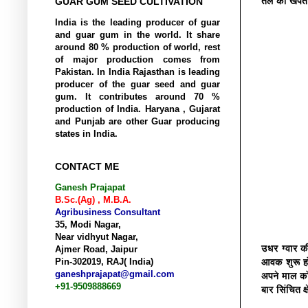
तेल की खपत ब
GUAR GUM SEED CULTIVATION
India is the
leading
producer of guar
and guar gum in the world. It share
around 80 % production of world, rest
of
major
production comes from
Pakistan. In India Rajasthan is leading
producer of the guar seed and guar
gum. It contributes around 70 %
production of India. Haryana , Gujarat
and Punjab are other Guar producing
states in India.
CONTACT ME
Ganesh Prajapat
B.Sc.(Ag) , M.B.A.
Agribusiness Consultant
35, Modi Nagar,
Near vidhyut Nagar,
उधर ग्वार की
Ajmer Road, Jaipur
आवक शुरू हो 
Pin-302019, RAJ( India)
ganeshprajapat@gmail.com
अपने माल को
+91-9509888669
बार सिंचित 