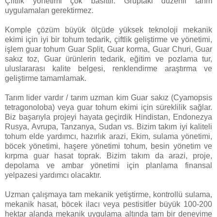
Çiftlik yönetimi çok basittir. Gruptaki düzenli tarım
uygulamaları gerektirmez.
Komple çözüm büyük ölçüde yüksek teknoloji mekanik
ekimi için iyi bir tohum tedarik, çiftlik geliştirme ve yönetimi,
işlem guar tohum Guar Split, Guar korma, Guar Churi, Guar
sakız toz, Guar ürünlerin tedarik, eğitim ve pozlama tur,
uluslararası kalite belgesi, renklendirme araştırma ve
geliştirme tamamlamak.
Tarım lider vardır / tarım uzman kim Guar sakız (Cyamopsis
tetragonoloba) veya guar tohum ekimi için süreklilik sağlar.
Biz başarıyla projeyi hayata geçirdik Hindistan, Endonezya
Rusya, Avrupa, Tanzanya, Sudan vs. Bizim takım iyi kaliteli
tohum elde yardımcı, hazırlık arazi, Ekim, sulama yönetimi,
böcek yönetimi, haşere yönetimi tohum, besin yönetim ve
kırpma guar hasat toprak. Bizim takım da arazi, proje,
depolama ve ambar yönetimi için planlama finansal
yelpazesi yardımcı olacaktır.
Uzman çalışmaya tam mekanik yetiştirme, kontrollü sulama,
mekanik hasat, böcek ilacı veya pestisitler büyük 100-200
hektar alanda mekanik uygulama altında tam bir deneyime